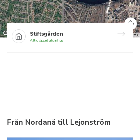
Stiftsgården
Keyboard shortcuts
Image may be subject to copyright
Terms
Alltid öppet utomhus
Från Nordanå till Lejonström