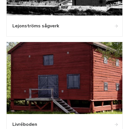
Lejonströms sågverk
Livréboden