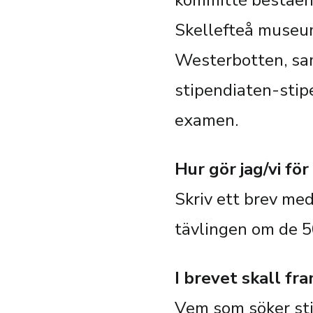
kommitté bestående
Skellefteå museum
Westerbotten, sam
stipendiaten-stip
examen.
Hur gör jag/vi för
Skriv ett brev med
tävlingen om de 
I brevet skall fr
Vem som söker stip