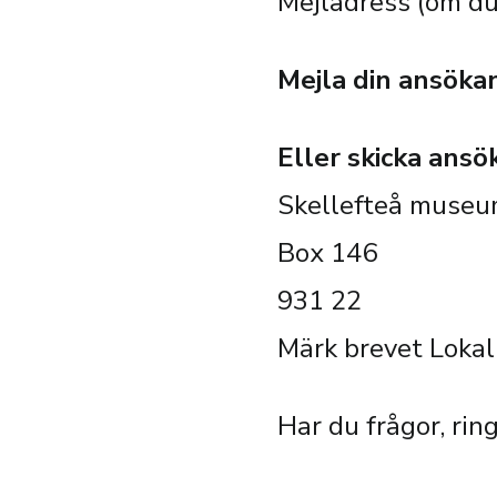
Mejladress (om du/
Mejla din ansökan 
Eller skicka ansök
Skellefteå muse
Box 146
931 22
Märk brevet Lokal
Har du frågor, ri