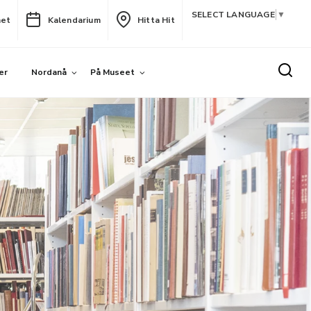
SELECT LANGUAGE
▼
het
Kalendarium
Hitta Hit
er
Nordanå
På Museet