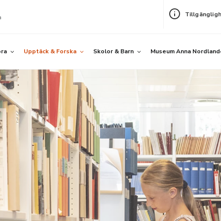
Tillgänglig
a
öra
Upptäck & Forska
Skolor & Barn
Museum Anna Nordland