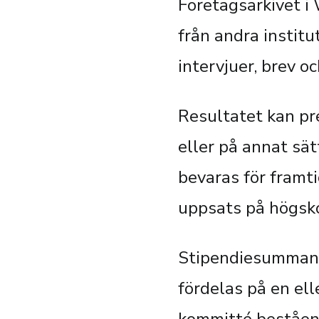
Företagsarkivet i
från andra institu
intervjuer, brev 
Resultatet kan pre
eller på annat sät
bevaras för framt
uppsats på högsko
Stipendiesumman u
fördelas på en el