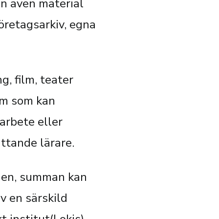
n även material
företagsarkiv, egna
g, film, teater
orm som kan
arbete eller
ttande lärare.
igen, summan kan
v en särskild