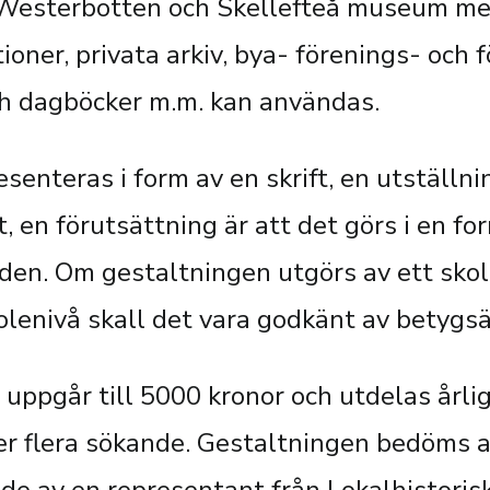
 Westerbotten och Skellefteå museum me
tioner, privata arkiv, bya- förenings- och 
och dagböcker m.m. kan användas.
senteras i form av en skrift, en utställnin
t, en förutsättning är att det görs i en f
iden. Om gestaltningen utgörs av ett skol
lenivå skall det vara godkänt av betygsä
ppgår till 5000 kronor och utdelas årl
ler flera sökande. Gestaltningen bedöms a