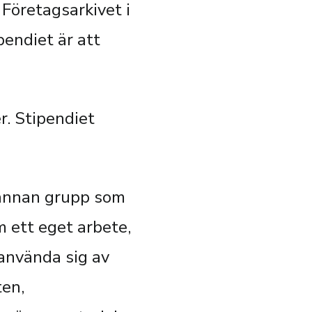
 Företagsarkivet i
endiet är att
. Stipendiet
r annan grupp som
m ett eget arbete,
använda sig av
ten,