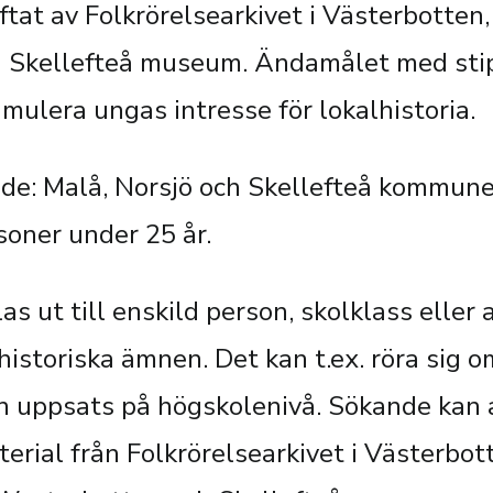
iftat av Folkrörelsearkivet i Västerbotten,
 Skellefteå museum. Ändamålet med stip
mulera ungas intresse för lokalhistoria.
: Malå, Norsjö och Skellefteå kommuner
rsoner under 25 år.
as ut till enskild person, skolklass elle
istoriska ämnen. Det kan t.ex. röra sig o
en uppsats på högskolenivå. Sökande kan 
terial från Folkrörelsearkivet i Västerbot