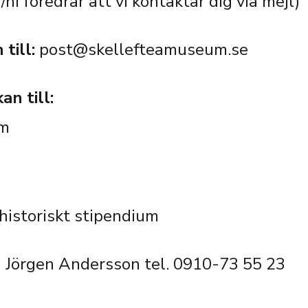
ni föredrar att vi kontaktar dig via mejl)
till:
post@skellefteamuseum.se
an till:
um
historiskt stipendium
ng Jörgen Andersson tel. 0910-73 55 23