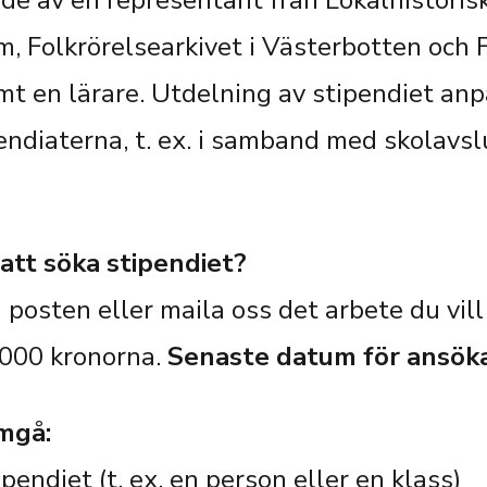
 av en representant från Lokalhistoriskt
, Folkrörelsearkivet i Västerbotten och F
t en lärare. Utdelning av stipendiet anp
endiaterna, t. ex. i samband med skolavsl
 att söka stipendiet?
 posten eller maila oss det arbete du vill
5000 kronorna.
Senaste datum för ansöka
amgå:
endiet (t. ex. en person eller en klass)