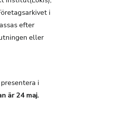
 institut(Lokis),
öretagsarkivet i
assas efter
utningen eller
 presentera i
n är 24 maj.