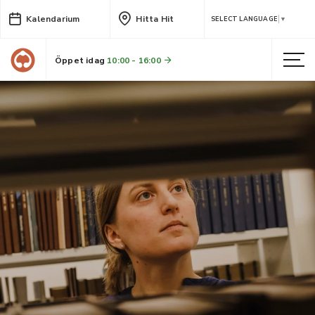
Kalendarium
Hitta Hit
SELECT LANGUAGE
▼
Öppet idag
10:00 - 16:00