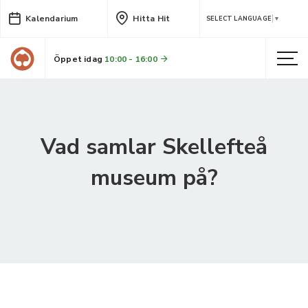
Kalendarium
Hitta Hit
SELECT LANGUAGE
▼
Öppet idag
10:00 - 16:00
Vad samlar Skellefteå
museum på?