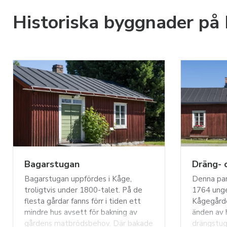
Historiska byggnader på
Bagarstugan
Dräng- 
Bagarstugan uppfördes i Kåge,
Denna par
troligtvis under 1800-talet. På de
1764 unge
flesta gårdar fanns förr i tiden ett
Kågegårde
mindre hus avsett för bakning av
änden av 
gårdens matbrödsbehov. Där bakade
drängstug