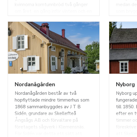
kvinnorna korntunnbröd två gånger
medan den
om året, en gång inför vintern och en
som brygg
gång på våren. Inne i stugan finns en
Ursprungl
murad ugn där det vedeldades
År 1852, 
direkt på hällen där även bakningen
upphörde 
skedde. Eldningen påbörjades i regel
förklarad
en dag innan bakningen för att ugnen
militären
skulle få rätt temperatur. År 1987
bör den ha
plockades bagarstugan ner för att
plats. Byg
våren 1990 återuppföras här på
byggnads
Nordanå.
1968. Ida
Nordanågården
Nyborg
Nordanågården består av två
Nyborg u
hopflyttade mindre timmerhus som
fungerade
1868 sammanbyggdes av J T B
till 1850
Sidén, grundare av Skellefteå
efter en t
Ångsågs AB och förvaltare på
timmer oc
företagets sågverk i Klemensnäs.
föreskriv
För Sidén var detta ett sätt att
att Skelle