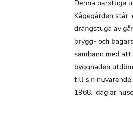
Denna parstuga up
Kågegården står i
drängstuga av gå
brygg- och bagars
samband med att N
byggnaden utdömd 
till sin nuvarand
1968. Idag är hus