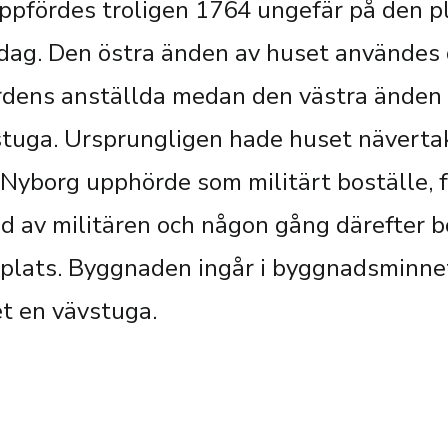
pfördes troligen 1764 ungefär på den pl
dag. Den östra änden av huset användes
rdens anställda medan den västra änden
tuga. Ursprungligen hade huset nävertak.
yborg upphörde som militärt boställe, 
av militären och någon gång därefter bö
e plats. Byggnaden ingår i byggnadsminn
et en vävstuga.