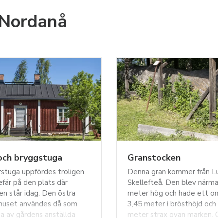
 Nordanå
och bryggstuga
Granstocken
stuga uppfördes troligen
Denna gran kommer från L
fär på den plats där
Skellefteå. Den blev närm
n står idag. Den östra
meter hög och hade ett o
huset användes då som
3,45 meter i brösthöjd och
a av gårdens anställda
meter strax ovan marken. 