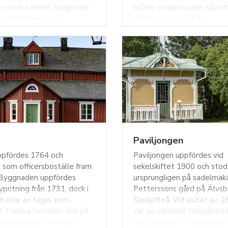
 västra änden fungerade
blåste omkull under påsks
- och bagarstuga.
1976 och togs då till
igen hade huset nävertak.
Nordanå. Granens ålder har
i samband med att Nyborg
uppskattats till omkring 27
som militärt boställe,
betyder att den började v
es byggnaden utdömd av
gång kring 1740.
 och någon gång därefter
 flyttats till sin nuvarande
gnaden ingår i
minnet Nyborg sedan
g är huset en vävstuga.
Paviljongen
ppfördes 1764 och
Paviljongen uppfördes vid
 som officersboställe fram
sekelskiftet 1900 och stod
. Byggnaden uppfördes
ursprungligen på sadelmak
ypritning från 1731, dock i
Petterssons gård på Älvsb
h inte av tegel som
Skellefteå. Vid slutet av 1
et. Kanske berodde det på
var en välskött trädgård et
fteborna var mer eller
statussymbol. Trädgården 