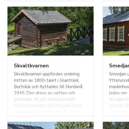
billigt uppföra ett stort och pampigt
mindre ok
hus. Takvinkeln valdes särskilt för att
stenbygg
snön skulle rasa ner av sig själv om
har ett s.
vintrarna. Huset köptes senare av
för vår la
patron Johan Markstedt som gjorde
värmdes u
om det till sommarbostad och lade
spisar som
ner mycket pengar på att utsmycka
befintliga
och inreda huset.
byggnadsm
Skvaltkvarnen
Smedja
Skvaltkvarnen uppfördes omkring
Smedjan u
mitten av 1800-talet i Granträsk,
Ytterursv
Burträsk och flyttades till Nordanå
maskinhu
1945. Den drevs av vatten och
lades ner
användes till att mala kornmjöl.
en egen l
Mjölet användes till att baka bröd
smidde si
eller laga gröt eller palt. Typen är
Eftersom 
den enklaste av vattenkvarnar och
byggnad p
fungerar som en större vattendriven
utanför g