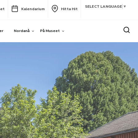
SELECT LANGUAGE
▼
het
Kalendarium
Hitta Hit
er
Nordanå
På Museet