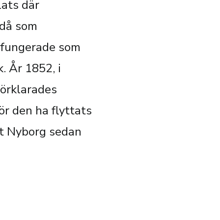
ats där
 då som
 fungerade som
 År 1852, i
förklarades
r den ha flyttats
et Nyborg sedan