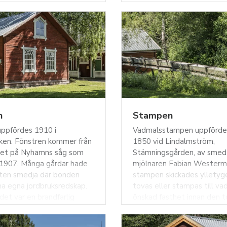
unniga i
familjens finrum ute och sku
nadskonsten. Byggnaden
beskådas från promenadgå
k. säteritak som ger det en
sittplatser som bersåer oc
ndsände unik karaktär. Det
där man kunde konversera o
rsprungligen upp av öppna
kaffe. År 1990 var paviljon
 1816 byttes ut till ännu
rivningshotad men kom istä
 kakelugnar. År 1968
flyttas hit till Nordanå.
innesförklarades Nyborg.
n
Stampen
ppfördes 1910 i
Vadmalsstampen uppförde
iken. Fönstren kommer från
1850 vid Lindalmström,
set på Nyhamns såg som
Stämningsgården, av smeden
 1907. Många gårdar hade
mjölnaren Fabian Westermar
iten smedja där bonden
stampen skickades ylletyge
na egna jordbruksredskap.
tovas eller stampas till va
det var en brandfarlig
önskad fasthet innan den 
lacerades den en bit
och färgades. Stampningen g
årdsgruppen. Utrustningen
så att tyget lades i en ho