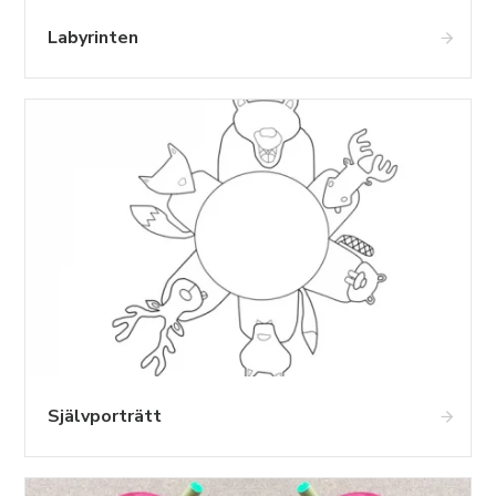
Labyrinten
Självporträtt