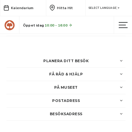
Kalendarium
Hitta Hit
Konstverkstan på finissage
SELECT LANGUAGE
▼
Under finissagen är du välkommen att skapa bilder i collage med inspiration av verkens titlar i ‘with Love’. På Konstverkstan, Sara Kulturhus.
Öppet idag
10:00 - 16:00
LÄS MER
PLANERA DITT BESÖK
FÅ RÅD & HJÄLP
PÅ MUSEET
POSTADRESS
BESÖKSADRESS