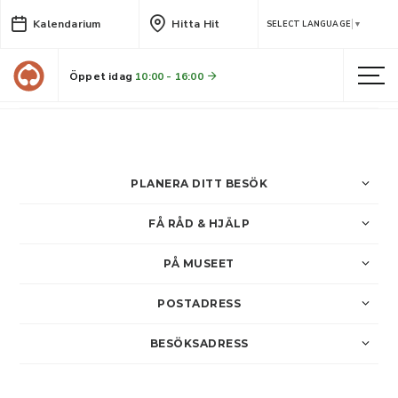
Kalendarium
Hitta Hit
ForskarLAN
SELECT LANGUAGE
▼
Forska, byt erfarenheter och umgås!
Öppet idag
10:00 - 16:00
LÄS MER
PLANERA DITT BESÖK
FÅ RÅD & HJÄLP
PÅ MUSEET
POSTADRESS
BESÖKSADRESS