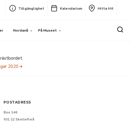
Tillgänglighet
Kalendarium
Hitta Hit
er
Nordanå
På Museet
rästbordet.
ngar 2020
POSTADRESS
Box 146
931 22 Skellefteå