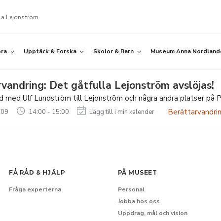
lla Lejonström
öra
Upptäck & Forska
Skolor & Barn
Museum Anna Nordland
vandring: Det gåtfulla Lejonström avslöjas!
 med Ulf Lundström till Lejonström och några andra platser på P
Berättarvandri
-09
14:00 - 15:00
Lägg till i min kalender
FÅ RÅD & HJÄLP
PÅ MUSEET
Fråga experterna
Personal
Jobba hos oss
Uppdrag, mål och vision