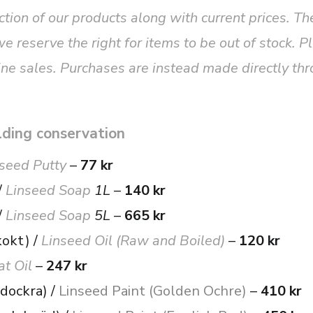
ection of our products along with current prices. T
e reserve the right for items to be out of stock. 
line sales. Purchases are instead made directly thr
lding conservation
nseed Putty
–
77 kr
/
Linseed Soap
1L
–
140 kr
/
Linseed Soap
5L
–
665 kr
kokt) /
Linseed Oil (Raw and Boiled)
–
120 kr
at Oil
–
247 kr
ldockra) /
Linseed Paint (Golden Ochre)
–
410 kr