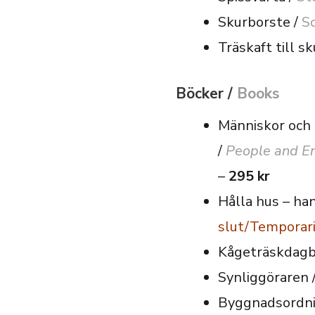
Skurborste /
S
Träskaft till s
Böcker /
Books
Människor och 
/
People and En
–
295 kr
Hålla hus – ha
slut/Temporari
Kågeträskdagb
Synliggöraren 
Byggnadsordni