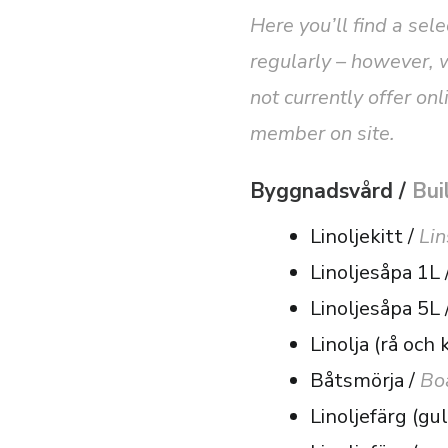
Here you’ll find a sel
regularly – however, w
not currently offer on
member on site.
Byggnadsvård /
Bui
Linoljekitt /
Li
Linoljesåpa 1L 
Linoljesåpa 5L 
Linolja (rå och 
Båtsmörja /
Bo
Linoljefärg (gu