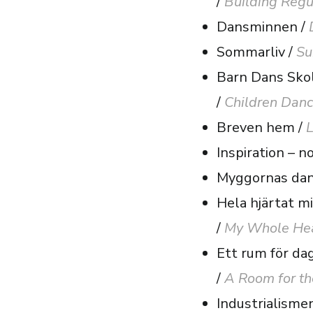
/
Building Regul
Dansminnen /
Sommarliv /
Su
Barn Dans Sko
/
Children Danc
Breven hem /
L
Inspiration – n
Myggornas dan
Hela hjärtat mi
/
My Whole He
Ett rum för da
/
A Room for t
Industrialisme