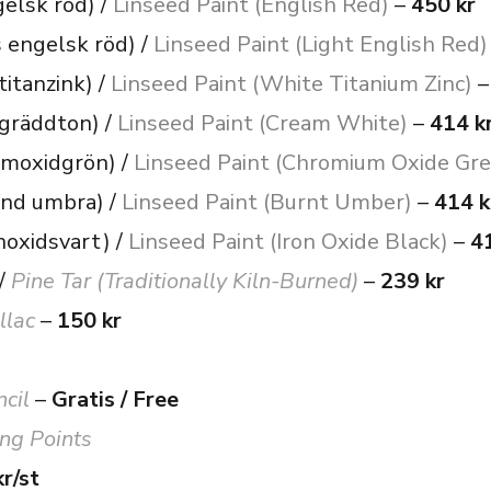
gelsk röd) /
Linseed Paint (English Red)
–
450 kr
us engelsk röd) /
Linseed Paint (Light English Red)
 titanzink) /
Linseed Paint (White Titanium Zinc)
t gräddton) /
Linseed Paint (Cream White)
–
414 k
romoxidgrön) /
Linseed Paint (Chromium Oxide Gre
änd umbra) /
Linseed Paint (Burnt Umber)
–
414 k
rnoxidsvart) /
Linseed Paint (Iron Oxide Black)
–
41
 /
Pine Tar (Traditionally Kiln-Burned)
–
239 kr
llac
–
150 kr
ncil
–
Gratis /
Free
ng Points
kr/st