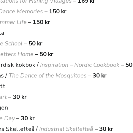
ations for Fishing Villages
–
169 kr
Dance Memories
–
150 kr
mmer Life
–
150 kr
la
e School
–
50 kr
etters Home
–
50 kr
ordisk kokbok /
Inspiration – Nordic Cookbook
–
50
s /
The Dance of the Mosquitoes
–
30 kr
tt
art
–
30 kr
gen
he Day
–
30 kr
ns Skellefteå /
Industrial Skellefteå
–
30 kr