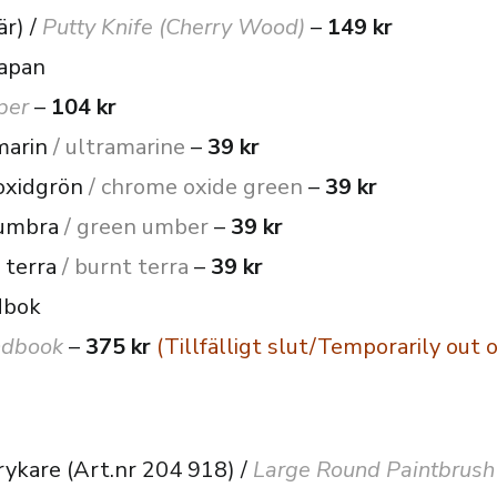
är) /
Putty Knife (Cherry Wood)
–
149 kr
apan
aper
–
104 kr
marin
/ ultramarine
–
39 kr
oxidgrön
/ chrome oxide green
–
39 kr
umbra
/ green umber
–
39 kr
 terra
/ burnt terra
–
39 kr
dbok
ndbook
–
375 kr
(Tillfälligt slut/Temporarily out o
rykare (Art.nr 204 918) /
Large Round Paintbrush 