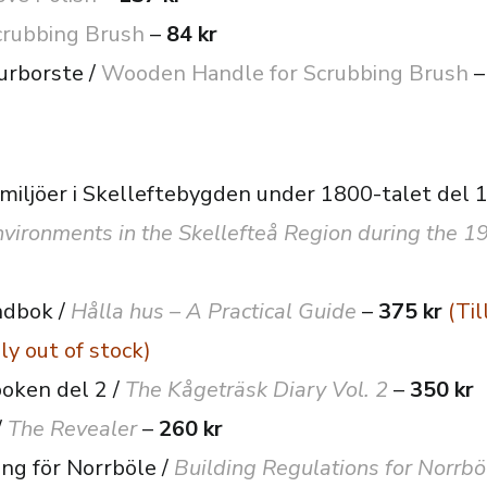
crubbing Brush
–
84 kr
kurborste /
Wooden Handle for Scrubbing Brush
miljöer i Skelleftebygden under 1800-talet del 1
vironments in the Skellefteå Region during the 19t
ndbok /
Hålla hus – A Practical Guide
–
375 kr
(Til
ly out of stock)
oken del 2 /
The Kågeträsk Diary Vol. 2
–
350 kr
/
The Revealer
–
260 kr
ng för Norrböle /
Building Regulations for Norrbö