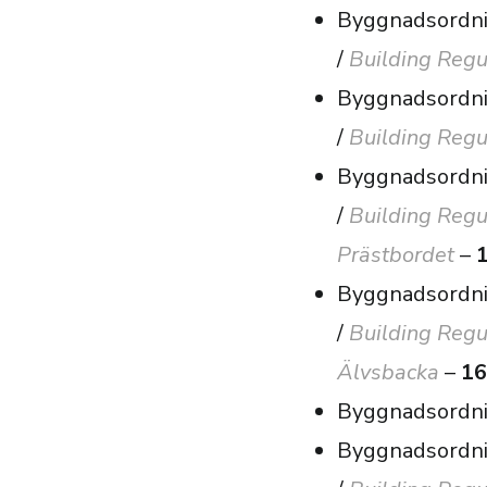
Byggnadsordnin
/
Building Regul
Byggnadsordni
/
Building Regu
Byggnadsordni
/
Building Regu
Prästbordet
–
1
Byggnadsordni
/
Building Regu
Älvsbacka
–
16
Byggnadsordni
Byggnadsordni