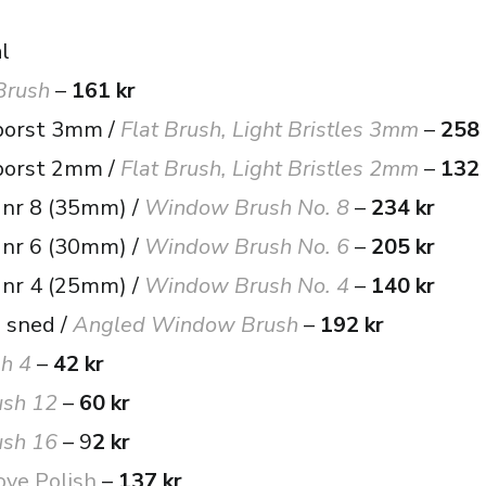
l
Brush
–
161 kr
 borst 3mm /
Flat Brush, Light Bristles 3mm
–
258 
 borst 2mm /
Flat Brush, Light Bristles 2mm
–
132 
 nr 8 (35mm) /
Window Brush No. 8
–
234 kr
 nr 6 (30mm) /
Window Brush No. 6
–
205 kr
 nr 4 (25mm) /
Window Brush No. 4
–
140 kr
 sned /
Angled Window Brush
–
192 kr
h 4
–
42 kr
ush 12
–
60 kr
ush 16
– 9
2 kr
ve Polish
–
137 kr