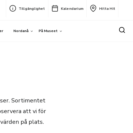
Tillgänglighet
Kalendarium
Hitta Hit
er
Nordanå
På Museet
iser. Sortimentet
ervera att vi för
 värden på plats.