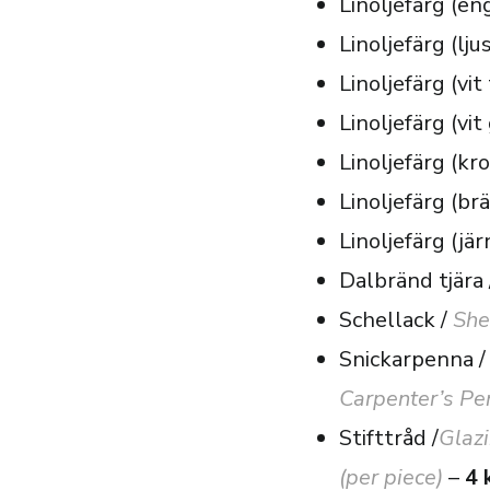
Linoljefärg (en
Linoljefärg (lj
Linoljefärg (vit
Linoljefärg (vi
Linoljefärg (k
Linoljefärg (br
Linoljefärg (jä
Dalbränd tjära
Schellack /
She
Snickarpenna /
Carpenter’s Pe
Stifttråd /
Glazi
(per piece)
–
4 