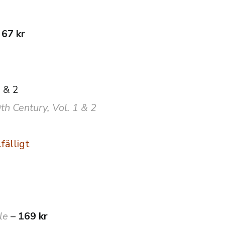
–
67 kr
 & 2
h Century, Vol. 1 & 2
lfälligt
le
–
169 kr