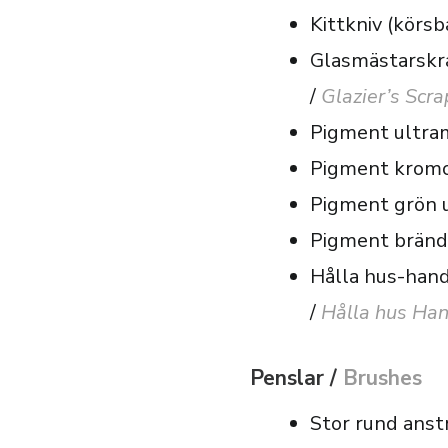
Kittkniv (körsb
Glasmästarskr
/
Glazier’s Scr
Pigment ultra
Pigment krom
Pigment grön 
Pigment bränd
Hålla hus-han
/
Hålla hus Ha
Penslar /
Brushes
Stor rund anst