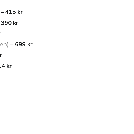
–
41o kr
–
390 kr
r
en)
–
699 kr
r
4 kr