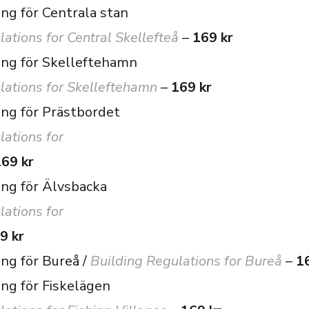
g för Centrala stan
ations for Central Skellefteå
–
169 kr
ng för Skelleftehamn
lations for Skelleftehamn
–
169 kr
ng för Prästbordet
lations for
69 kr
ng för Älvsbacka
lations for
9 kr
ng för Bureå /
Building Regulations for Bureå
–
1
ng för Fiskelägen