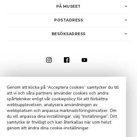
PÅ MUSEET
POSTADRESS
BESÖKSADRESS
0910-73 50 00
KONTAKTA OSS
Genom att klicka på “Acceptera cookies” samtycker du till
att vi och våra partners använder cookies och andra
COOKIE-INSTÄLLNINGAR
spårtekniker enligt vår cookiepolicy för att förbättra
webbupplevelsen, analysera användningen av
webbplatsen och anpassa marknadsföringsinsatser. Om
du vill anpassa dina inställningar, välj “Inställningar”. Ditt
samtycke är frivilligt och kan återkallas när som helst
genom att ändra dina cookie-inställningar.