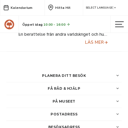
Kalendarium
Hitta Hit
Vad dolde sig i kuvertet? En
SELECT LANGUAGE
▼
berättelse från andra
världskriget.
Öppet idag
10:00 - 16:00
En berättelse från andra världskriget och hur det genomlevdes i Västerbotten. Med Jörgen Andersson, arkivarie på Skellefteå museum.
LÄS MER
PLANERA DITT BESÖK
FÅ RÅD & HJÄLP
PÅ MUSEET
POSTADRESS
BESÖKSADRESS