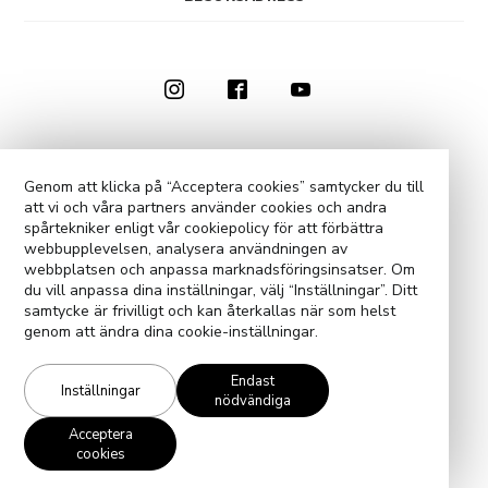
0910-73 50 00
KONTAKTA OSS
Genom att klicka på “Acceptera cookies” samtycker du till
att vi och våra partners använder cookies och andra
COOKIE-INSTÄLLNINGAR
spårtekniker enligt vår cookiepolicy för att förbättra
webbupplevelsen, analysera användningen av
webbplatsen och anpassa marknadsföringsinsatser. Om
du vill anpassa dina inställningar, välj “Inställningar”. Ditt
samtycke är frivilligt och kan återkallas när som helst
genom att ändra dina cookie-inställningar.
Endast
Inställningar
nödvändiga
Acceptera
cookies