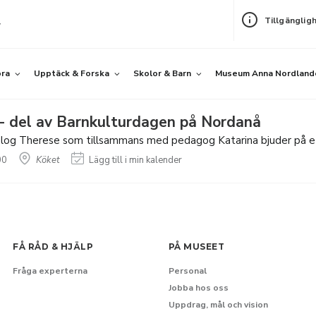
Tillgänglig
v
öra
Upptäck & Forska
Skolor & Barn
Museum Anna Nordland
- del av Barnkulturdagen på Nordanå
log Therese som tillsammans med pedagog Katarina bjuder på et
00
Köket
Lägg till i min kalender
FÅ RÅD & HJÄLP
PÅ MUSEET
Fråga experterna
Personal
Jobba hos oss
Uppdrag, mål och vision