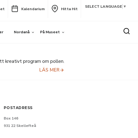
SELECT LANGUAGE
▼
het
Kalendarium
Hitta Hit
er
Nordanå
På Museet
t kreativt program om pollen.
LÄS MER
POSTADRESS
Box 146
931 22 Skellefteå