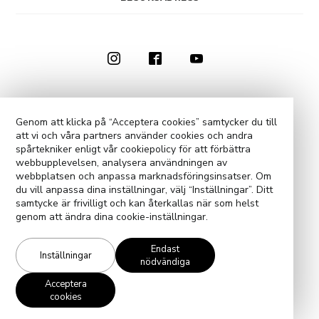
0910-73 50 00
KONTAKTA OSS
Genom att klicka på “Acceptera cookies” samtycker du till
att vi och våra partners använder cookies och andra
COOKIE-INSTÄLLNINGAR
spårtekniker enligt vår cookiepolicy för att förbättra
webbupplevelsen, analysera användningen av
webbplatsen och anpassa marknadsföringsinsatser. Om
du vill anpassa dina inställningar, välj “Inställningar”. Ditt
samtycke är frivilligt och kan återkallas när som helst
genom att ändra dina cookie-inställningar.
Endast
Inställningar
nödvändiga
Acceptera
cookies