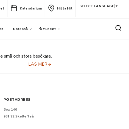
SELECT LANGUAGE
▼
het
Kalendarium
Hitta Hit
er
Nordanå
På Museet
de små och stora besökare.
LÄS MER
POSTADRESS
Box 146
931 22 Skellefteå