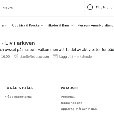
Tillgänglig
i arkiven
öra
Upptäck & Forska
Skolor & Barn
Museum Anna Nordland
 Liv i arkiven
ch pyssel på museet. Välkommen att ta del av aktiviteter för bå
 16:00
Skellefteå museum
Lägg till i min kalender
FÅ RÅD & HJÄLP
PÅ MUSEET
Fråga experterna
Personal
Jobba hos oss
Uppdrag, mål och vision