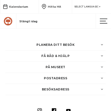
Kalendarium
Hitta Hit
Släktforskningens dag
SELECT LANGUAGE
▼
Tema: Officerare och soldater – deras liv och bostäder
Stängt idag
PLANERA DITT BESÖK
FÅ RÅD & HJÄLP
PÅ MUSEET
POSTADRESS
BESÖKSADRESS