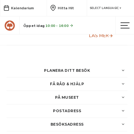
Kalendarium
Hitta Hit
Öppet i bonnstadskammare
SELECT LANGUAGE
▼
304
Öppet idag
10:00 - 16:00
Under sju tisdagar i sommar är museivärdar på plats för att berätta mer om kammaren och om Bonnstans historia.
LÄS MER
PLANERA DITT BESÖK
FÅ RÅD & HJÄLP
PÅ MUSEET
POSTADRESS
BESÖKSADRESS