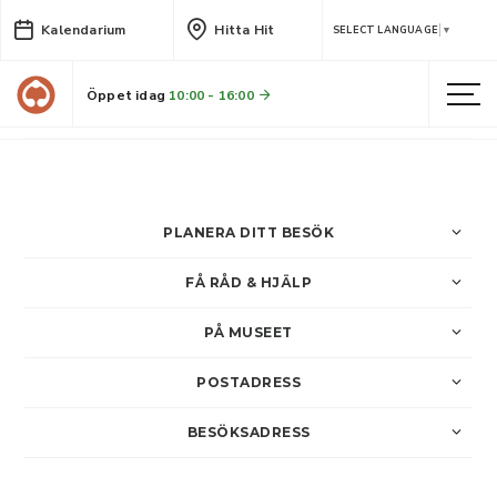
Kalendarium
Hitta Hit
Livesändning i samband med
SELECT LANGUAGE
▼
Skellefteå 175 år
Öppet idag
10:00 - 16:00
Följ med på en historisk vandring som avslutas med tankar om framtiden!
PLANERA DITT BESÖK
FÅ RÅD & HJÄLP
PÅ MUSEET
POSTADRESS
BESÖKSADRESS