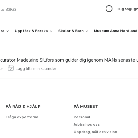
Tillgänglig
 to B3IG3
öra
Upptäck & Forska
Skolor & Barn
Museum Anna Nordland
urator Madelaine Sillfors som guidar dig igenom MANs senaste 
er
Lägg till i min kalender
FÅ RÅD & HJÄLP
PÅ MUSEET
Fråga experterna
Personal
Jobba hos oss
Uppdrag, mål och vision