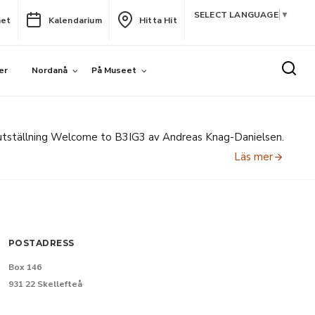
SELECT LANGUAGE
▼
het
Kalendarium
Hitta Hit
er
Nordanå
På Museet
utställning Welcome to B3IG3 av Andreas Knag-Danielsen.
Läs mer
POSTADRESS
Box 146
931 22 Skellefteå