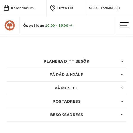
Kalendarium
Hitta Hit
Kulturhistorisk vandring
SELECT LANGUAGE
▼
Under tre onsdagar i sommar håller Skellefteå museums arkivarie Jörgen i en kulturhistorisk vandring där han berättar om området Nordanå och Bonnstan.
Öppet idag
10:00 - 16:00
LÄS MER
PLANERA DITT BESÖK
FÅ RÅD & HJÄLP
PÅ MUSEET
POSTADRESS
BESÖKSADRESS