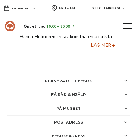
Kalendarium
Hitta Hit
Workshop i meditativt
SELECT LANGUAGE
▼
tecknande, i Konstverkstan på
Sara kulturhus
Öppet idag
10:00 - 16:00
Hanna Holmgren, en av konstnärerna i utställningen Maskor och makt, ger grunderna till meditativt tecknande.
LÄS MER
PLANERA DITT BESÖK
FÅ RÅD & HJÄLP
PÅ MUSEET
POSTADRESS
BESÖKSADRESS