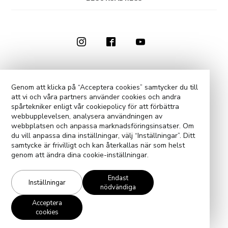
0910-73 50 00
KONTAKTA OSS
Genom att klicka på “Acceptera cookies” samtycker du till
att vi och våra partners använder cookies och andra
COOKIE-INSTÄLLNINGAR
spårtekniker enligt vår cookiepolicy för att förbättra
webbupplevelsen, analysera användningen av
webbplatsen och anpassa marknadsföringsinsatser. Om
du vill anpassa dina inställningar, välj “Inställningar”. Ditt
samtycke är frivilligt och kan återkallas när som helst
genom att ändra dina cookie-inställningar.
Endast
Inställningar
nödvändiga
Acceptera
cookies