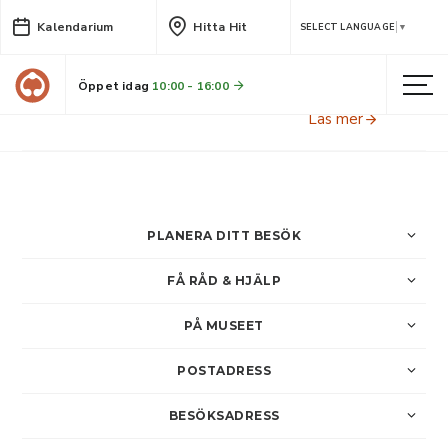
Kalendarium
Hitta Hit
Guidad visning i Meningar:
SELECT LANGUAGE
▼
kvinnohistoria och demokrati
Öppet idag
10:00 - 16:00
Välkommen till en guidad visning av Maja Östlund i relation till utställningen Meningar
Läs mer
PLANERA DITT BESÖK
FÅ RÅD & HJÄLP
PÅ MUSEET
POSTADRESS
BESÖKSADRESS