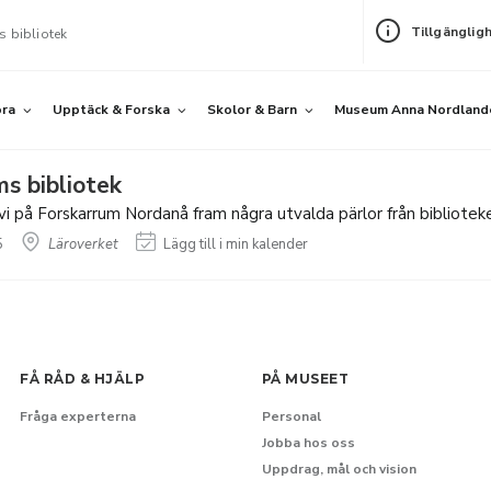
Tillgänglig
s bibliotek
öra
Upptäck & Forska
Skolor & Barn
Museum Anna Nordland
ms bibliotek
vi på Forskarrum Nordanå fram några utvalda pärlor från biblioteke
5
Läroverket
Lägg till i min kalender
FÅ RÅD & HJÄLP
PÅ MUSEET
Fråga experterna
Personal
Jobba hos oss
Uppdrag, mål och vision