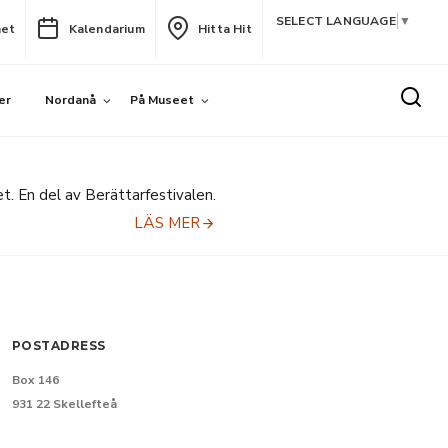
SELECT LANGUAGE
▼
het
Kalendarium
Hitta Hit
er
Nordanå
På Museet
t. En del av Berättarfestivalen.
LÄS MER
POSTADRESS
Box 146
931 22 Skellefteå