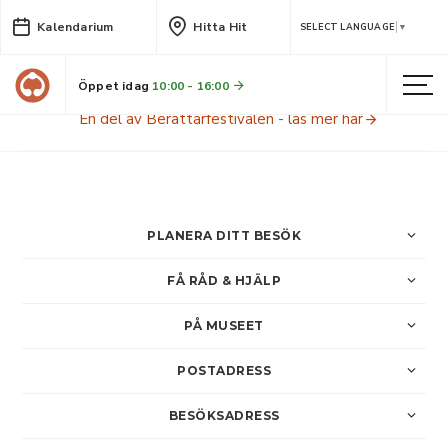
Kalendarium
Hitta Hit
Dagens historia – 15 minuter ur
SELECT LANGUAGE
▼
arkiven
Öppet idag
10:00 - 16:00
Lyssna till berättelser om bygden och de människor som levt här! En del av Berättarfestivalen.
En del av Berättarfestivalen - läs mer här
PLANERA DITT BESÖK
FÅ RÅD & HJÄLP
PÅ MUSEET
POSTADRESS
BESÖKSADRESS