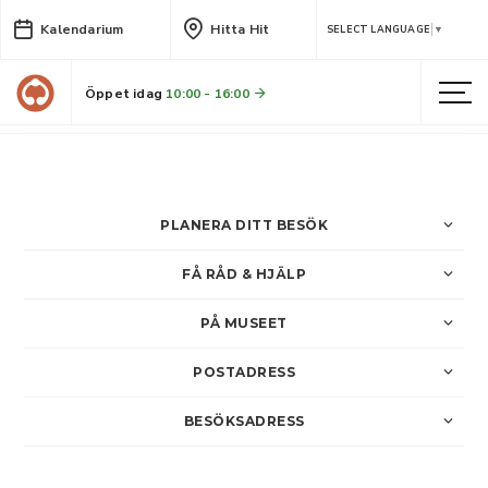
Kalendarium
Hitta Hit
Forskarrum - Cafékväll
SELECT LANGUAGE
▼
Tema: Nyläsaren Gerhard Gerhardsson Släktforskarna
Öppet idag
10:00 - 16:00
Läs mer
PLANERA DITT BESÖK
FÅ RÅD & HJÄLP
PÅ MUSEET
POSTADRESS
BESÖKSADRESS