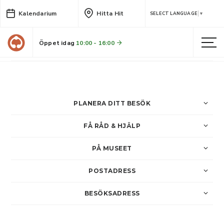
Kalendarium
Hitta Hit
Byggnadsvård i praktiken
SELECT LANGUAGE
▼
Jessica Lundmark ger en inspirerande visning i utställningen Hålla hus och passar på att berätta lite om sommarens byggnadsvårdsåtgärder i Skellefteå med omnejd.
Öppet idag
10:00 - 16:00
LÄS MER
PLANERA DITT BESÖK
FÅ RÅD & HJÄLP
PÅ MUSEET
POSTADRESS
BESÖKSADRESS