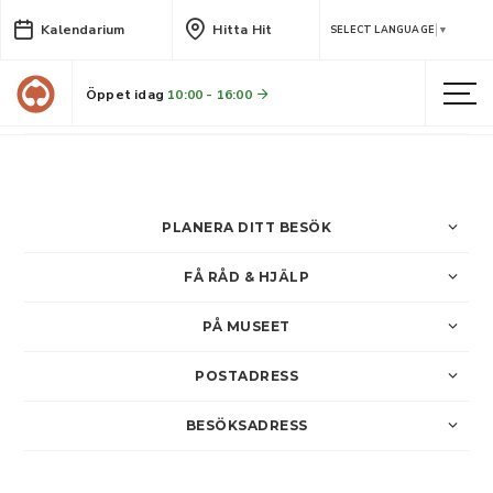
Kalendarium
Hitta Hit
Blomsterdekorationer
SELECT LANGUAGE
▼
Vi förlänger sommaren genom att skapa egna blomsterdekorationer med inspiration av gamla hantverkstraditioner.
Öppet idag
10:00 - 16:00
LÄS MER
PLANERA DITT BESÖK
FÅ RÅD & HJÄLP
PÅ MUSEET
POSTADRESS
BESÖKSADRESS