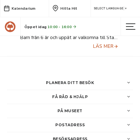
Kalendarium
Hitta Hit
Barnaktiviteter på
SELECT LANGUAGE
▼
Stackgrönnans båtmuseum i
juli
Öppet idag
10:00 - 16:00
Barn från 6 år och uppåt är välkomna till Stackgrönnan för att skapa egna barkbåtar, rita segel och kanske prova på att slå rep.
LÄS MER
PLANERA DITT BESÖK
FÅ RÅD & HJÄLP
PÅ MUSEET
POSTADRESS
BESÖKSADRESS