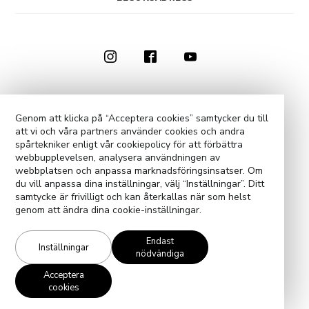
0910-73 50 00
KONTAKTA OSS
Genom att klicka på “Acceptera cookies” samtycker du till
att vi och våra partners använder cookies och andra
COOKIE-INSTÄLLNINGAR
spårtekniker enligt vår cookiepolicy för att förbättra
webbupplevelsen, analysera användningen av
webbplatsen och anpassa marknadsföringsinsatser. Om
du vill anpassa dina inställningar, välj “Inställningar”. Ditt
samtycke är frivilligt och kan återkallas när som helst
genom att ändra dina cookie-inställningar.
Endast
Inställningar
nödvändiga
Acceptera
cookies