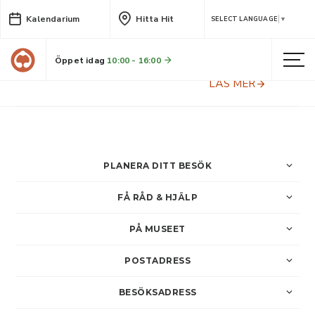
Kalendarium
Hitta Hit
Arkeologisk visning vid
SELECT LANGUAGE
▼
Hedkammen
Öppet idag
10:00 - 16:00
Våra arkeologer undersöker en ås söder om Bureå, där Norrbotniabanan snart ska byggas. Ett unikt tillfälle att se arkeologi på riktigt.
LÄS MER
PLANERA DITT BESÖK
FÅ RÅD & HJÄLP
PÅ MUSEET
POSTADRESS
BESÖKSADRESS