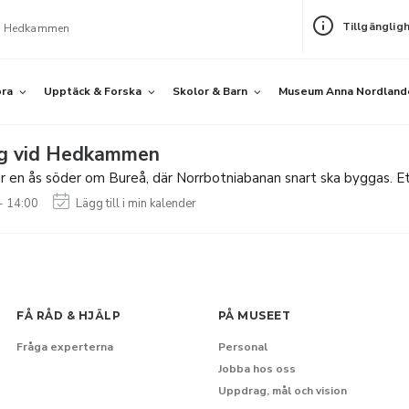
Tillgänglig
id Hedkammen
öra
Upptäck & Forska
Skolor & Barn
Museum Anna Nordland
ing vid Hedkammen
en ås söder om Bureå, där Norrbotniabanan snart ska byggas. Ett un
- 14:00
Lägg till i min kalender
FÅ RÅD & HJÄLP
PÅ MUSEET
Fråga experterna
Personal
Jobba hos oss
Uppdrag, mål och vision