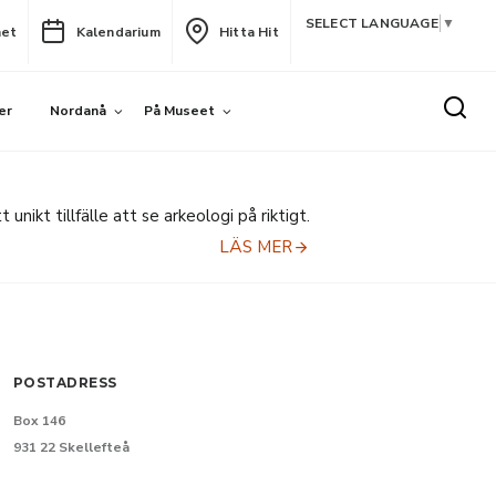
SELECT LANGUAGE
▼
het
Kalendarium
Hitta Hit
er
Nordanå
På Museet
ikt tillfälle att se arkeologi på riktigt.
LÄS MER
POSTADRESS
Box 146
931 22 Skellefteå