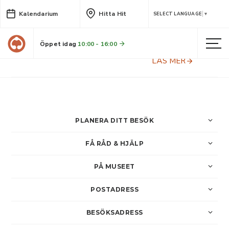
Kalendarium
Hitta Hit
Arkeologisk visning vid
SELECT LANGUAGE
▼
Hedkammen
Öppet idag
10:00 - 16:00
Våra arkeologer undersöker en ås söder om Bureå, där Norrbotniabanan snart ska byggas. Ett unikt tillfälle att se arkeologi på riktigt.
LÄS MER
PLANERA DITT BESÖK
FÅ RÅD & HJÄLP
PÅ MUSEET
POSTADRESS
BESÖKSADRESS