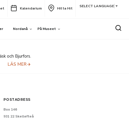
SELECT LANGUAGE
▼
het
Kalendarium
Hitta Hit
er
Nordanå
På Museet
sk och Bjurfors.
LÄS MER
POSTADRESS
Box 146
931 22 Skellefteå