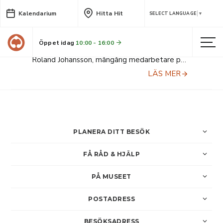
Kalendarium
Hitta Hit
Arbetare och deras
SELECT LANGUAGE
▼
arbetsplatser - En berättelse
genom bilder
Öppet idag
10:00 - 16:00
Roland Johansson, mångårig medarbetare på Skellefteå museum, tar med dig på en bildresa genom arbetares miljöer och villkor i vår region. Del av Berättarfestivalen.
LÄS MER
PLANERA DITT BESÖK
FÅ RÅD & HJÄLP
PÅ MUSEET
POSTADRESS
BESÖKSADRESS