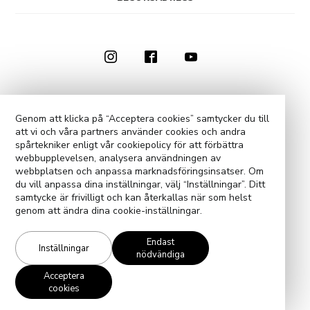
0910-73 50 00
KONTAKTA OSS
Genom att klicka på “Acceptera cookies” samtycker du till
att vi och våra partners använder cookies och andra
COOKIE-INSTÄLLNINGAR
spårtekniker enligt vår cookiepolicy för att förbättra
webbupplevelsen, analysera användningen av
webbplatsen och anpassa marknadsföringsinsatser. Om
du vill anpassa dina inställningar, välj “Inställningar”. Ditt
samtycke är frivilligt och kan återkallas när som helst
genom att ändra dina cookie-inställningar.
Endast
Inställningar
nödvändiga
Acceptera
cookies