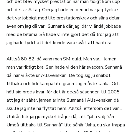
och det blev mycket prestation när man tidigt kom upp
och det är A-lag. Och jag hade en period när jag tyckte
det var jobbigt med lite prestationskrav och såna delar,
även om jag då var i Sunnanå där jag, där vi ändå jobbade
med de bitarna. Så hade vi inte gjort det då tror jag att
jag hade tyckt att det kunde vara svårt att hantera.
Alltså 80-82, då vann man SM-guld. Man var… Jamen,
man var riktigt bra. Sen hade vi den här svackan, Sunnanå
då, när vi åkte ur Allsvenskan. De tog sig ju snabbt
tillbaka och fick kämpa lite grann. Jag måste tänka. Och
höll sig precis kvar, för det är också säsongen till 2005
att jag är såhär, jamen är inte Sunnanå i Allsvenskan då
skulle jag inte ha flyttat hem. Alltså, eftersom det var…
Utifrån fick jag ju mycket frågor då, att ”jaha välj från
Umeå tillbaka till Sunnanå”, lite såhär ”Jaha, du ska trappa