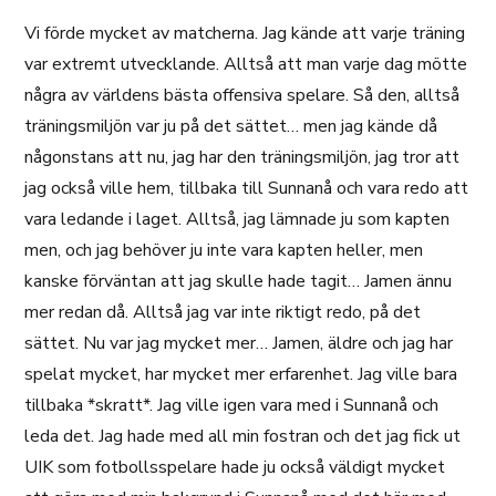
Vi förde mycket av matcherna. Jag kände att varje träning
var extremt utvecklande. Alltså att man varje dag mötte
några av världens bästa offensiva spelare. Så den, alltså
träningsmiljön var ju på det sättet… men jag kände då
någonstans att nu, jag har den träningsmiljön, jag tror att
jag också ville hem, tillbaka till Sunnanå och vara redo att
vara ledande i laget. Alltså, jag lämnade ju som kapten
men, och jag behöver ju inte vara kapten heller, men
kanske förväntan att jag skulle hade tagit… Jamen ännu
mer redan då. Alltså jag var inte riktigt redo, på det
sättet. Nu var jag mycket mer… Jamen, äldre och jag har
spelat mycket, har mycket mer erfarenhet. Jag ville bara
tillbaka *skratt*. Jag ville igen vara med i Sunnanå och
leda det. Jag hade med all min fostran och det jag fick ut
UIK som fotbollsspelare hade ju också väldigt mycket