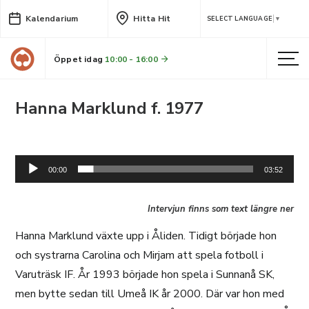
Kalendarium
Hitta Hit
SELECT LANGUAGE
▼
Öppet idag
10:00 - 16:00
Hanna Marklund f. 1977
Ljudspelare
00:00
03:52
Intervjun finns som text längre ner
Hanna Marklund växte upp i Åliden. Tidigt började hon
och systrarna Carolina och Mirjam att spela fotboll i
Varuträsk IF. År 1993 började hon spela i Sunnanå SK,
men bytte sedan till Umeå IK år 2000. Där var hon med