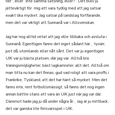
ner”, eller ”inte samma satsning, eller?”. Det blev ju
jätteviktigt för mig att vara tydlig med att jag satsar
exakt lika mycket. Jag satsar på landslag fortfarande,
men det var viktigt att Sunnanå var i Allsvenskan.
Jag har nog alltid vetat att jag ville tillbaka och avsluta i
Sunnanå. Egentligen fanns det inget sådant här… tyvärr,
just då, utomlands eller nåt sånt. Det var ju egentligen
UIK var ju bästa platsen, där jag var. Alltså bra
träningsmöjligheter, bäst lagkamrater, allt det. Alltså om
man titta nu kan det finnas, gud vad roligt att vara proffs i
Frankrike, Tyskland, att det har hänt så mycket. Men det
fanns inte, rent fotbollsmässigt, så fanns det nog ingen
annan bättre stans att vara än UIK just när jag var där.
Däremot hade jag ju då under några år… Jag är ju mittback,
det var ganska lite försvarsspel i UIK.