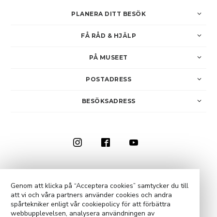
PLANERA DITT BESÖK
FÅ RÅD & HJÄLP
PÅ MUSEET
POSTADRESS
BESÖKSADRESS
0910-73 50 00
KONTAKTA OSS
Genom att klicka på “Acceptera cookies” samtycker du till
att vi och våra partners använder cookies och andra
COOKIE-INSTÄLLNINGAR
spårtekniker enligt vår cookiepolicy för att förbättra
webbupplevelsen, analysera användningen av