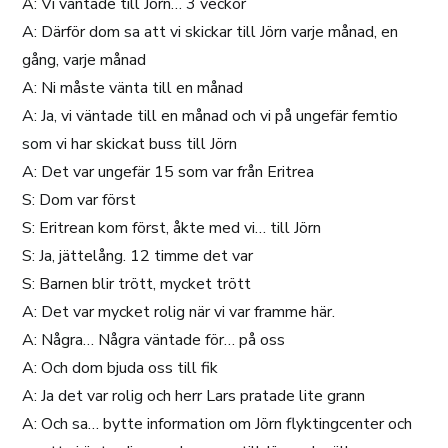
A: Vi väntade till Jörn… 3 veckor
A: Därför dom sa att vi skickar till Jörn varje månad, en
gång, varje månad
A: Ni måste vänta till en månad
A: Ja, vi väntade till en månad och vi på ungefär femtio
som vi har skickat buss till Jörn
A: Det var ungefär 15 som var från Eritrea
S: Dom var först
S: Eritrean kom först, åkte med vi… till Jörn
S: Ja, jättelång. 12 timme det var
S: Barnen blir trött, mycket trött
A: Det var mycket rolig när vi var framme här.
A: Några… Några väntade för… på oss
A: Och dom bjuda oss till fik
A: Ja det var rolig och herr Lars pratade lite grann
A: Och sa… bytte information om Jörn flyktingcenter och