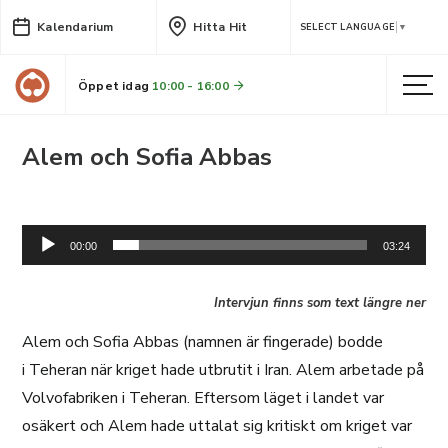
Kalendarium
Hitta Hit
SELECT LANGUAGE
▼
Öppet idag
10:00 - 16:00
Alem och Sofia Abbas
Ljudspelare
00:00
03:24
Intervjun finns som text längre ner
Alem och Sofia Abbas (namnen är fingerade) bodde
i Teheran när kriget hade utbrutit i Iran. Alem arbetade på
Volvofabriken i Teheran. Eftersom läget i landet var
osäkert och Alem hade uttalat sig kritiskt om kriget var