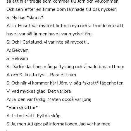
sa att ni är tredje som kommer till Jörn och välkommen.
Och sen, efter en timme dom lämnade till oss nyckeln
S: Ny hus *skratt*
A: Ja. Huset var mycket fint och nya och vi trodde inte att
huset var såhär men huset var mycket fint
S: Och i Carlslund, vi var inte så mycket…
A: Bekväm
S: Bekväm
S: Därför där finns många flykting och vi hade bara ett rum
A och S: Ja alla fyra… Bara ett rum
S: Och när vi kommer här i Jörn, vi såg *skratt* lägenheten.
Vi vad mycket glad. Det var bra.
A: Ja, den var färdig. Maten också var [bra]
*Barn skrattar*
A: I stort sätt. Fyllda skåp.
S: Ja, men Ali gick på informationen. Jag var här med