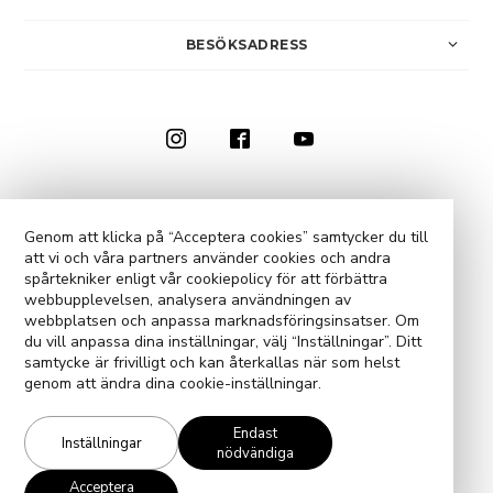
BESÖKSADRESS
0910-73 50 00
KONTAKTA OSS
Genom att klicka på “Acceptera cookies” samtycker du till
att vi och våra partners använder cookies och andra
COOKIE-INSTÄLLNINGAR
spårtekniker enligt vår cookiepolicy för att förbättra
webbupplevelsen, analysera användningen av
webbplatsen och anpassa marknadsföringsinsatser. Om
du vill anpassa dina inställningar, välj “Inställningar”. Ditt
samtycke är frivilligt och kan återkallas när som helst
genom att ändra dina cookie-inställningar.
Endast
Inställningar
nödvändiga
Acceptera